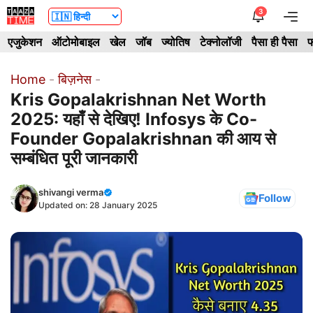
Skip
3
Me
to
एजुकेशन
ऑटोमोबाइल
खेल
जॉब
ज्योतिष
टेक्नोलॉजी
पैसा ही पैसा
फ
content
Home
-
बिज़नेस
-
Kris Gopalakrishnan Net Worth
2025: यहाँ से देखिए! Infosys के Co-
Founder Gopalakrishnan की आय से
सम्बंधित पूरी जानकारी
shivangi verma
Follow
Updated on:
28 January 2025