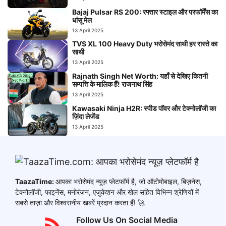
Bajaj Pulsar RS 200: रफ्तार स्टाइल और परफॉर्मेंस का
धांसू मेल
13 April 2025
TVS XL 100 Heavy Duty भरोसेमंद साथी हर रास्ते का
साथी
13 April 2025
Rajnath Singh Net Worth: यहाँ से देखिए कितनी
सम्पत्ति के मालिक हैं! राजनाथ सिंह
13 April 2025
Kawasaki Ninja H2R: स्पीड पॉवर और टेक्नोलॉजी का
ज़िंदा लेजेंड
13 April 2025
TaazaTime:
आपका भरोसेमंद न्यूज़ प्लेटफॉर्म है, जो ऑटोमोबाइल, बिज़नेस,
टेक्नोलॉजी, फाइनेंस, मनोरंजन, एजुकेशन और खेल सहित विभिन्न श्रेणियों में
सबसे ताज़ा और विश्वसनीय खबरें प्रदान करता हैं! 🚀
Follow Us On Social Media