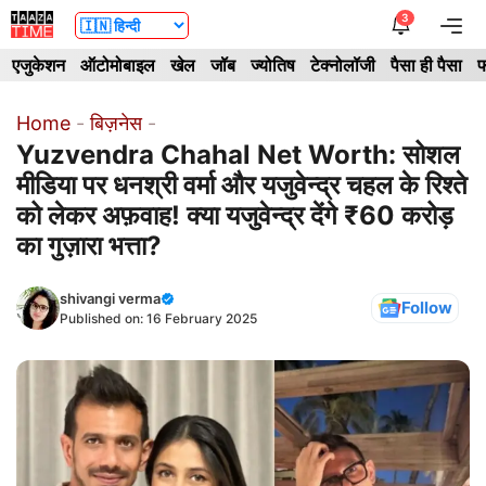
Skip
3
Me
to
एजुकेशन
ऑटोमोबाइल
खेल
जॉब
ज्योतिष
टेक्नोलॉजी
पैसा ही पैसा
फ
content
Home
-
बिज़नेस
-
Yuzvendra Chahal Net Worth: सोशल
मीडिया पर धनश्री वर्मा और यजुवेन्द्र चहल के रिश्ते
को लेकर अफ़वाह! क्या यजुवेन्द्र देंगे ₹60 करोड़
का गुज़ारा भत्ता?
shivangi verma
Follow
Published on:
16 February 2025