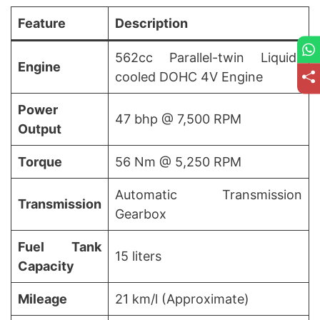
Feature
Description
562cc Parallel-twin Liquid-
Engine
cooled DOHC 4V Engine
Power
47 bhp @ 7,500 RPM
Output
Torque
56 Nm @ 5,250 RPM
Automatic Transmission
Transmission
Gearbox
Fuel Tank
15 liters
Capacity
Mileage
21 km/l (Approximate)