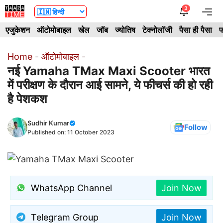
Skip
3
Me
to
एजुकेशन
ऑटोमोबाइल
खेल
जॉब
ज्योतिष
टेक्नोलॉजी
पैसा ही पैसा
फ
content
Home
-
ऑटोमोबाइल
-
नई Yamaha TMax Maxi Scooter भारत
में परीक्षण के दौरान आई सामने, ये फीचर्स की हो रही
है पेशकश
Sudhir Kumar
Follow
Published on:
11 October 2023
WhatsApp Channel
Join Now
Telegram Group
Join Now