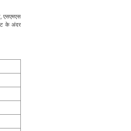
टी, एसएमएस
ीट के अंदर
.