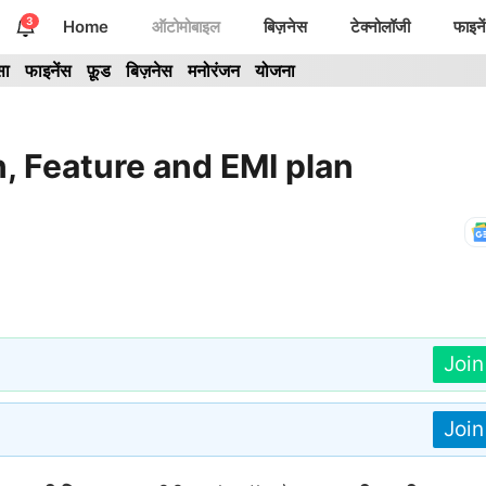
3
Home
ऑटोमोबाइल
बिज़नेस
टेक्नोलॉजी
फाइने
सा
फाइनेंस
फ़ूड
बिज़नेस
मनोरंजन
योजना
, Feature and EMI plan
Joi
Joi