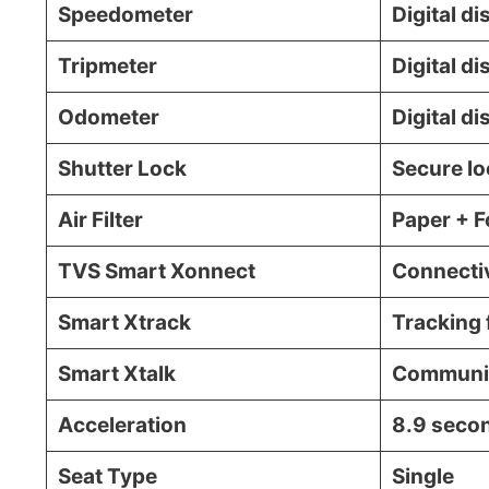
Speedometer
Digital d
Tripmeter
Digital di
Odometer
Digital di
Shutter Lock
Secure lo
Air Filter
Paper + F
TVS Smart Xonnect
Connectiv
Smart Xtrack
Tracking 
Smart Xtalk
Communic
Acceleration
8.9 secon
Seat Type
Single