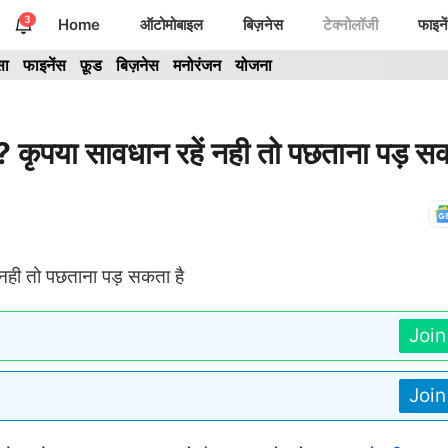
3
Home
ऑटोमोबाइल
बिज़नेस
टेक्नोलॉजी
फाइने
सा
फाइनेंस
फ़ूड
बिज़नेस
मनोरंजन
योजना
पया सावधान रहें नही तो पछताना पड़ सक
Joi
Joi