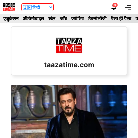
Skip
3
Me
to
एजुकेशन
ऑटोमोबाइल
खेल
जॉब
ज्योतिष
टेक्नोलॉजी
पैसा ही पैसा
फ
content
taazatime.com