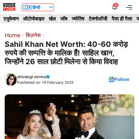
Skip
3
Me
to
एजुकेशन
ऑटोमोबाइल
खेल
जॉब
ज्योतिष
टेक्नोलॉजी
पैसा ही पैसा
फ
content
Home
-
बिज़नेस
-
Sahil Khan Net Worth: 40-60 करोड़
रुपये की सम्पत्ति के मालिक हैं! साहिल खान,
जिन्होंने 26 साल छोटी मिलेना से किया विवाह
shivangi verma
Follow
Published on:
19 February 2025