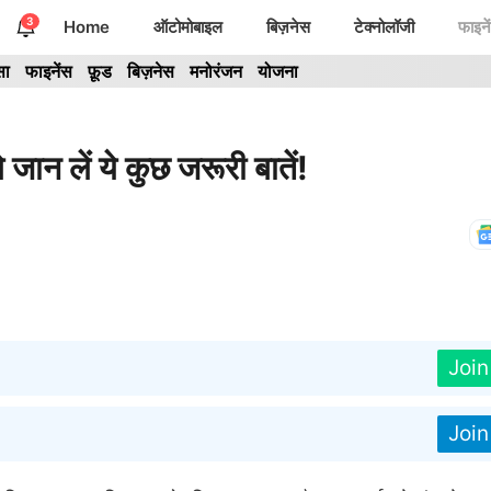
3
Home
ऑटोमोबाइल
बिज़नेस
टेक्नोलॉजी
फाइने
सा
फाइनेंस
फ़ूड
बिज़नेस
मनोरंजन
योजना
न लें ये कुछ जरूरी बातें!
Joi
Joi