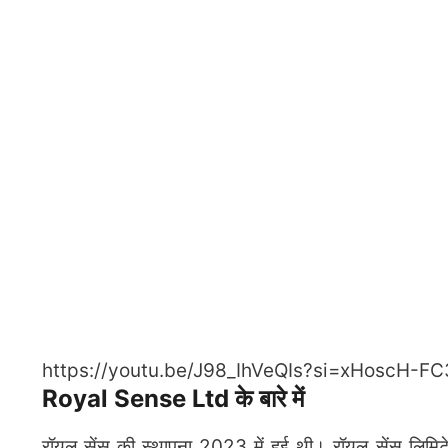
https://youtu.be/J98_IhVeQIs?si=xHoscH-F
Royal Sense Ltd के बारे में
रॉयल सेंस की स्थापना 2023 में हुई थी। रॉयल सेंस लिमि