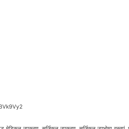
C3Vk9Vy2
टेड मेडिकल उपकरण, सर्जिकल उपकरण, सर्जिकल उपभोग्य वस्तुएं, 