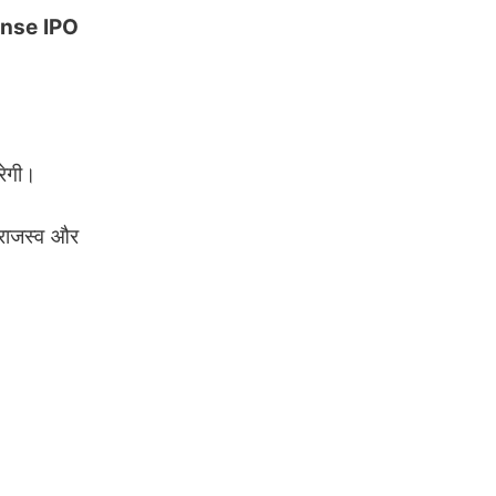
nse IPO
रेगी।
 राजस्व और