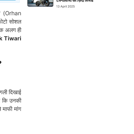
टेक्नोलॉजी का ज़िंदा लेजेंड
13 April 2025
णी (Orhan
 फोटो सोशल
 एक अलग ही
k Tiwari
?
ंगली दिखाई
ें कि उनकी
 माफी मांग