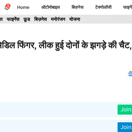
3
Home
ऑटोमोबाइल
बिज़नेस
टेक्नोलॉजी
फाइने
सा
फाइनेंस
फ़ूड
बिज़नेस
मनोरंजन
योजना
ल फिंगर, लीक हुई दोनों के झगड़े की चैट,
Joi
Joi