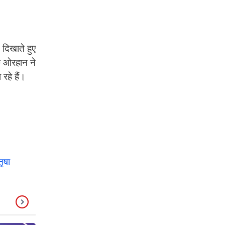
दिखाते हुए
ि ओरहान ने
रहे हैं।
ृषा