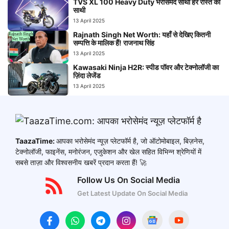
TVS XL 100 Heavy Duty भरोसेमंद साथी हर रास्ते का
साथी
13 April 2025
Rajnath Singh Net Worth: यहाँ से देखिए कितनी
सम्पत्ति के मालिक हैं! राजनाथ सिंह
13 April 2025
Kawasaki Ninja H2R: स्पीड पॉवर और टेक्नोलॉजी का
ज़िंदा लेजेंड
13 April 2025
TaazaTime:
आपका भरोसेमंद न्यूज़ प्लेटफॉर्म है, जो ऑटोमोबाइल, बिज़नेस,
टेक्नोलॉजी, फाइनेंस, मनोरंजन, एजुकेशन और खेल सहित विभिन्न श्रेणियों में
सबसे ताज़ा और विश्वसनीय खबरें प्रदान करता हैं! 🚀
Follow Us On Social Media
Get Latest Update On Social Media