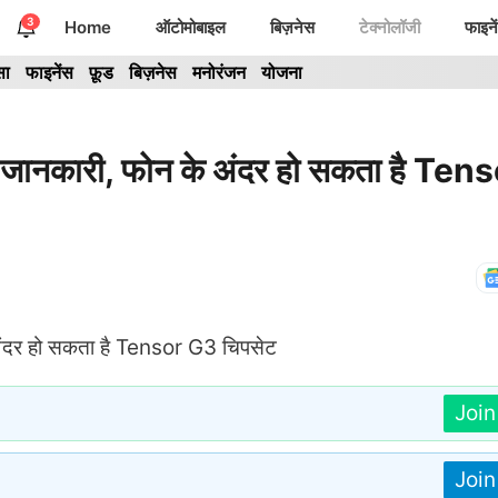
3
Home
ऑटोमोबाइल
बिज़नेस
टेक्नोलॉजी
फाइने
सा
फाइनेंस
फ़ूड
बिज़नेस
मनोरंजन
योजना
ानकारी, फोन के अंदर हो सकता है Tens
Joi
Joi