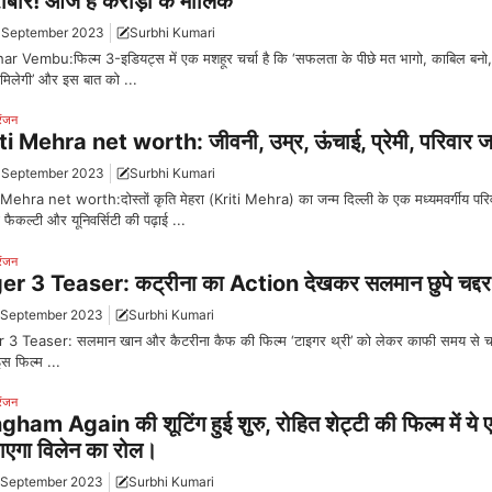
ोबार! आज है करोड़ो के मालिक
 September 2023
Surbhi Kumari
ar Vembu:फिल्म 3-इडियट्स में एक मशहूर चर्चा है कि ‘सफलता के पीछे मत भागो, काबिल बनो, 
मिलेगी’ और इस बात को ...
रंजन
ti Mehra net worth: जीवनी, उम्र, ऊंचाई, प्रेमी, परिवार 
 September 2023
Surbhi Kumari
 Mehra net worth:दोस्तों कृति मेहरा (Kriti Mehra) का जन्म दिल्ली के एक मध्यमवर्गीय परिव
फैकल्टी और यूनिवर्सिटी की पढ़ाई ...
रंजन
er 3 Teaser: कट्रीना का Action देखकर सलमान छुपे चद्दर 
 September 2023
Surbhi Kumari
 3 Teaser: सलमान खान और कैटरीना कैफ की फिल्म ‘टाइगर थ्री’ को लेकर काफी समय से चर्
इस फिल्म ...
रंजन
gham Again की शूटिंग हुई शुरु, रोहित शेट्टी की फिल्म में ये 
ाएगा विलेन का रोल।
 September 2023
Surbhi Kumari