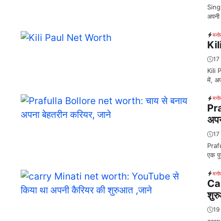
Singh
अपनी 
मनो
Kil
17
Kili 
में, 
मनो
Pr
अपन
17
Prafu
एक पुर
मनो
Car
शुर
19
carry