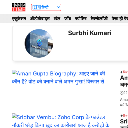
Skip
to
एजुकेशन
ऑटोमोबाइल
खेल
जॉब
ज्योतिष
टेक्नोलॉजी
पैसा ही पै
content
Surbhi Kumari
बिज़
Ama
अमन 
22
Aman 
अमेरिक
बिज़
Sri