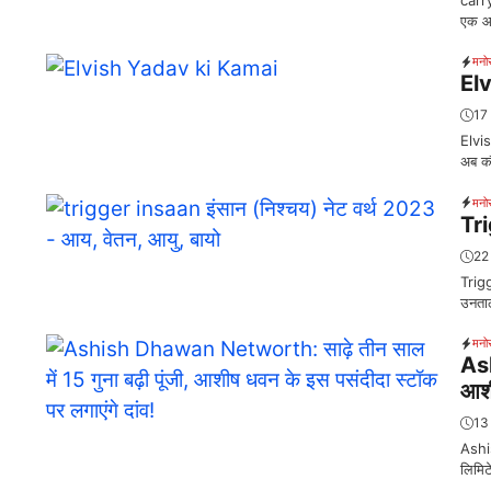
एक आ
मनो
Elv
17
Elvis
अब क
मनो
Tri
22
Trigg
उनताल
मनो
Ash
आशी
13
Ashi
लिमिट