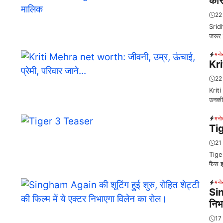
कार
22
Sridh
जरूर 
मनो
Kri
22
Kriti
उनकी 
मनो
Tig
21
Tiger
फैंस 
मनो
Sin
निभ
17