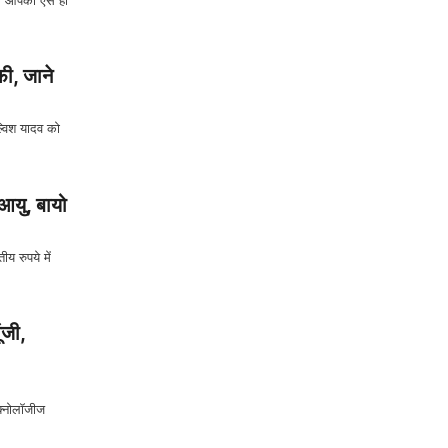
ी, जाने
्विश यादव को
यु, बायो
 रुपये में
ंजी,
्नोलॉजीज