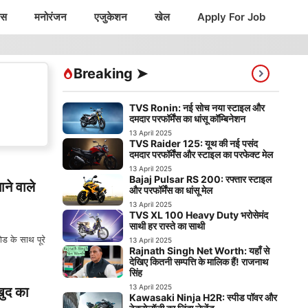
ंस
मनोरंजन
एजुकेशन
खेल
Apply For Job
Breaking ➤
TVS Ronin: नई सोच नया स्टाइल और
दमदार परफॉर्मेंस का धांसू कॉम्बिनेशन
13 April 2025
TVS Raider 125: यूथ की नई पसंद
दमदार परफॉर्मेंस और स्टाइल का परफेक्ट मेल
13 April 2025
Bajaj Pulsar RS 200: रफ्तार स्टाइल
े वाले
और परफॉर्मेंस का धांसू मेल
13 April 2025
TVS XL 100 Heavy Duty भरोसेमंद
साथी हर रास्ते का साथी
ड के साथ पूरे
13 April 2025
Rajnath Singh Net Worth: यहाँ से
देखिए कितनी सम्पत्ति के मालिक हैं! राजनाथ
सिंह
13 April 2025
ुद का
Kawasaki Ninja H2R: स्पीड पॉवर और