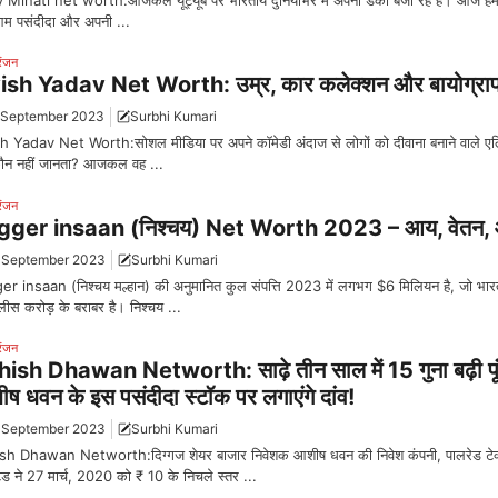
म पसंदीदा और अपनी ...
रंजन
ish Yadav Net Worth: उम्र, कार कलेक्शन और बायोग्राफ
 September 2023
Surbhi Kumari
h Yadav Net Worth:सोशल मीडिया पर अपने कॉमेडी अंदाज से लोगों को दीवाना बनाने वाले एल
ौन नहीं जानता? आजकल वह ...
रंजन
gger insaan (निश्चय) Net Worth 2023 – आय, वेतन, आ
 September 2023
Surbhi Kumari
er insaan (निश्चय मल्हान) की अनुमानित कुल संपत्ति 2023 में लगभग $6 मिलियन है, जो भारतीय
ीस करोड़ के बराबर है। निश्चय ...
रंजन
ish Dhawan Networth: साढ़े तीन साल में 15 गुना बढ़ी पू
ष धवन के इस पसंदीदा स्टॉक पर लगाएंगे दांव!
 September 2023
Surbhi Kumari
sh Dhawan Networth:दिग्गज शेयर बाजार निवेशक आशीष धवन की निवेश कंपनी, पालरेड टेक
ेड ने 27 मार्च, 2020 को ₹ 10 के निचले स्तर ...