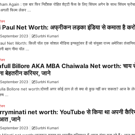
am Again : एक बार फिर निर्देशक रोहित शेट्टी फैंस के लिए सिंघम अगेन के साथ सिंघम फ्रेंच
अगली फिल्म लेकर ...
रंजन
i Paul Net Worth: अफ्रीकन लड़का इंडिया से कमाता है कर
 September 2023
Surbhi Kumari
Paul Net Worth: किली पॉल एक सोशल मीडिया इन्फ्लुएंसर हैं जो संयुक्त राज्य अमेरिका तंजानिय
अपनी बहन नीमा पॉल ...
रंजन
afull Billore AKA MBA Chaiwala Net worth: चाय स
ा बेहतरीन करियर, जाने
 September 2023
Surbhi Kumari
lla Bollore net worth:दोस्तों अगर कोई ठान ले तो क्या वो कुछ नहीं कर सकता? आज के लेख 
ुष ...
रंजन
ryminati net worth: YouTube से किया था अपनी कैरि
ुआत ,जाने
 September 2023
Surbhi Kumari
 Minati net worth:आजकल यूट्यूब पर भारतीय दुनियाभर में अपना डंका बजा रहे हैं। आज ह