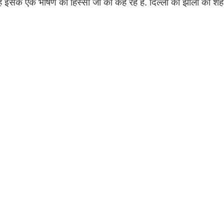
ै इसके एक भाषण का हिस्सा जो की कह रहे है. दिल्ली को झीलों का शहर 