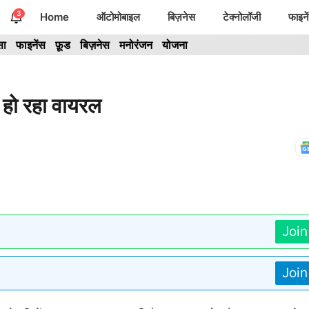
3
Home
ऑटोमोबाइल
बिज़नेस
टेक्नोलॉजी
फाइने
सा
फाइनेंस
फ़ूड
बिज़नेस
मनोरंजन
योजना
 हो रहा वायरल
Joi
Joi