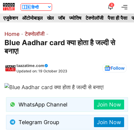
Skip
3
Me
to
एजुकेशन
ऑटोमोबाइल
खेल
जॉब
ज्योतिष
टेक्नोलॉजी
पैसा ही पैसा
फ
content
Home
-
टेक्नोलॉजी
-
Blue Aadhar card क्या होता है जल्दी से
बनाए!
taazatime.com
Follow
Updated on:
19 October 2023
WhatsApp Channel
Join Now
Telegram Group
Join Now