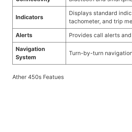
Displays standard indica
Indicators
tachometer, and trip me
Alerts
Provides call alerts an
Navigation
Turn-by-turn navigatio
System
Ather 450s Featues