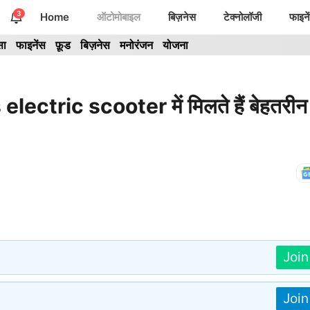
3
Home
ऑटोमोबाइल
बिज़नेस
टेक्नोलॉजी
फाइने
सा
फाइनेंस
फ़ूड
बिज़नेस
मनोरंजन
योजना
electric scooter में मिलते हैं बेहतरीन
Joi
Joi