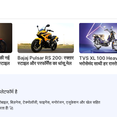
की नई
Bajaj Pulsar RS 200: रफ्तार
TVS XL 100 Heav
स्टाइल
स्टाइल और परफॉर्मेंस का धांसू मेल
भरोसेमंद साथी हर रास्त
टोमोबाइल, बिज़नेस, टेक्नोलॉजी, फाइनेंस, मनोरंजन, एजुकेशन और खेल सहित
ता हैं! 🚀