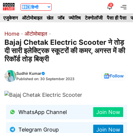
Skip
3
Me
to
एजुकेशन
ऑटोमोबाइल
खेल
जॉब
ज्योतिष
टेक्नोलॉजी
पैसा ही पैसा
फ
content
Home
-
ऑटोमोबाइल
-
Bajaj Chetak Electric Scooter ने तोड़
दी सारी इलेक्ट्रिक स्कूटरों की कमर, अगस्त में की
रिकॉर्ड तोड़ बिक्री
Sudhir Kumar
Follow
Published on:
30 September 2023
WhatsApp Channel
Join Now
Telegram Group
Join Now