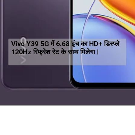
Vivo Y39 5G में 6.68 इंच का HD+ डिस्प्ले
120Hz रिफ्रेश रेट के साथ मिलेगा।