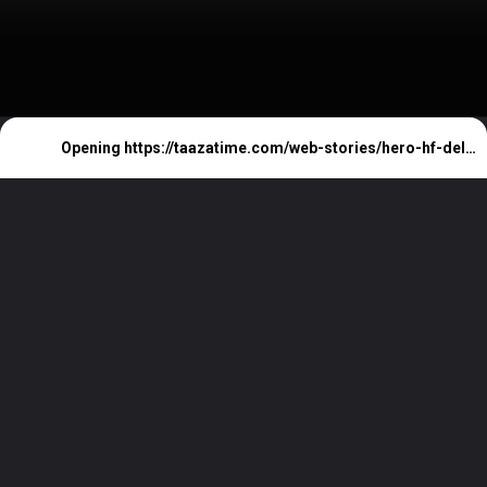
Hero HF Deluxe:सिर्फ
Opening
https://taazatime.com/web-stories/hero-hf-deluxe/
3,610 रुपए के डाउन पेमेंट के
साथ मौका लें और अपनी बाइक
को घर ले जाएं।