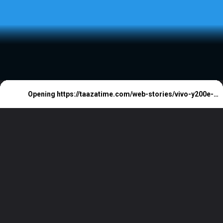
Vivo Y200e 5G का डिज़ाइन
Opening
https://taazatime.com/web-stories/vivo-y200e-5g-design/
हुआ लीक देखे फीचर और
स्पेसिफिकेशन