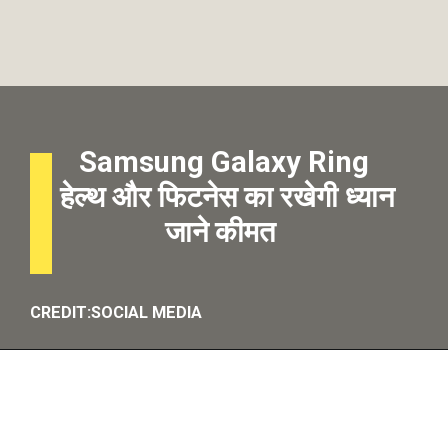
Samsung Galaxy Ring
हेल्थ और फिटनेस का रखेगी ध्यान
जाने कीमत
CREDIT:SOCIAL MEDIA