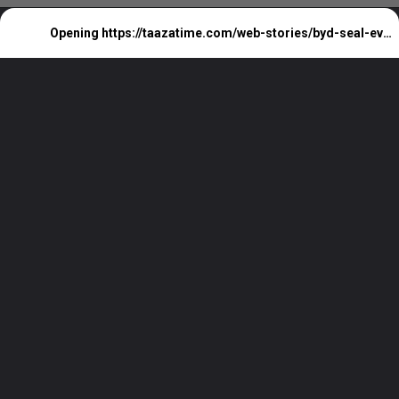
BYD Seal EV कातिल लुक के साथ जल्द होगी इंडिया में
लांच जाने कीमत
Opening
https://taazatime.com/web-stories/byd-seal-ev-india-launch/