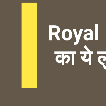
Royal 
का ये ल