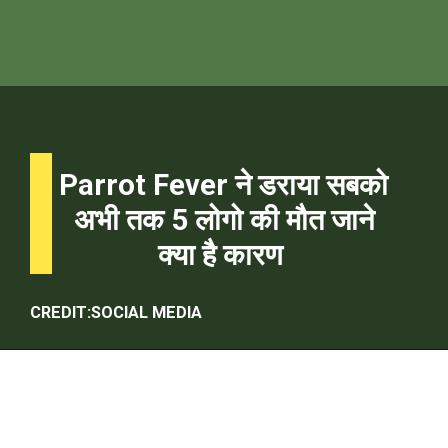
Parrot Fever ने डराया सबको
अभी तक 5 लोगो की मौत जाने
क्या है कारण
CREDIT:SOCIAL MEDIA