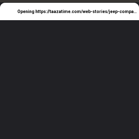
Opening
https://taazatime.com/web-stories/jeep-compass-electric-launch-date-in-india/