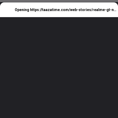
Realme GT Neo 6 SE Price In India
Opening
https://taazatime.com/web-stories/realme-gt-neo-6-se-price-in-india/
आ रहा है तगड़े फीचर के साथ ये फ़ोन