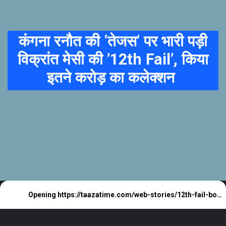
कंगना रनौत की ‘तेजस’ पर भारी पड़ी
विक्रांत मेसी की ’12th Fail’, किया
इतने करोड़ का कलेक्शन
Opening
https://taazatime.com/web-stories/12th-fail-box-office-collection/