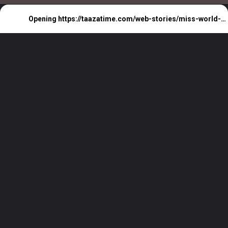
Miss World 2024 क्रिस्टीना पिस्जकोवा सजा 'मिस
वर्ल्ड 2024' का ताज
Opening
https://taazatime.com/web-stories/miss-world-2024/