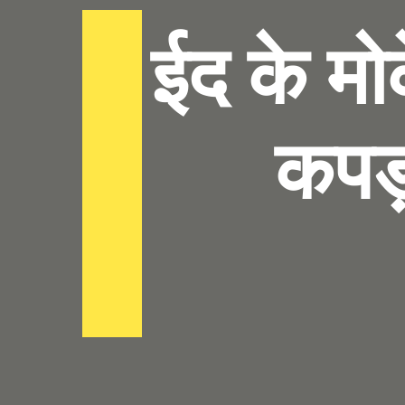
ईद के मो
कपड़