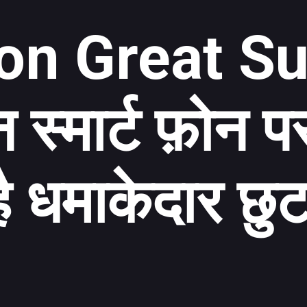
on Great S
स्मार्ट फ़ोन प
है धमाकेदार छु