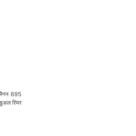
्रैगन 695
 डुअल रियर