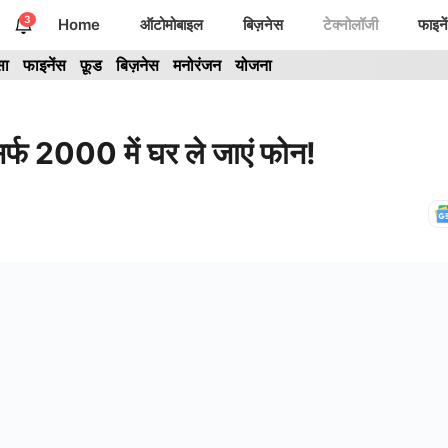
3
Home
ऑटोमोबाइल
बिज़नेस
टेक्नोलॉजी
फाइने
सा
फाइनेंस
फ़ूड
बिज़नेस
मनोरंजन
योजना
 2000 में घर ले जाएं फोन!