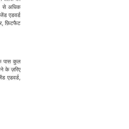
35 से अधिक
जेंड एडवर्ड
ार, फ़िटफैट
के पास कुल
ने के ज़रिए
ेंड एडवर्ड,