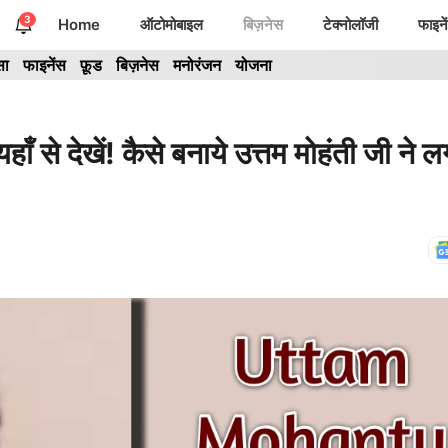
3
Home
ऑटोमोबाइल
बिज़नेस
टेक्नोलॉजी
फाइने
सा
फाइनेंस
फ़ूड
बिज़नेस
मनोरंजन
योजना
देखें! कैसे बनाये उत्तम मोहंती जी ने 