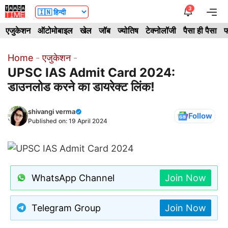
Skip
3
Me
to
एजुकेशन
ऑटोमोबाइल
खेल
जॉब
ज्योतिष
टेक्नोलॉजी
पैसा ही पैसा
फ
content
Home
-
एजुकेशन
-
UPSC IAS Admit Card 2024:
डाउनलोड करने का डायरेक्ट लिंक!
shivangi verma
Follow
Published on:
19 April 2024
WhatsApp Channel
Join Now
Telegram Group
Join Now