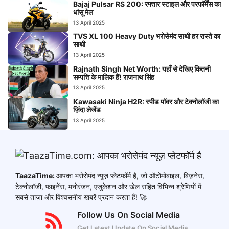
Bajaj Pulsar RS 200: रफ्तार स्टाइल और परफॉर्मेंस का
धांसू मेल
13 April 2025
TVS XL 100 Heavy Duty भरोसेमंद साथी हर रास्ते का
साथी
13 April 2025
Rajnath Singh Net Worth: यहाँ से देखिए कितनी
सम्पत्ति के मालिक हैं! राजनाथ सिंह
13 April 2025
Kawasaki Ninja H2R: स्पीड पॉवर और टेक्नोलॉजी का
ज़िंदा लेजेंड
13 April 2025
TaazaTime:
आपका भरोसेमंद न्यूज़ प्लेटफॉर्म है, जो ऑटोमोबाइल, बिज़नेस,
टेक्नोलॉजी, फाइनेंस, मनोरंजन, एजुकेशन और खेल सहित विभिन्न श्रेणियों में
सबसे ताज़ा और विश्वसनीय खबरें प्रदान करता हैं! 🚀
Follow Us On Social Media
Get Latest Update On Social Media