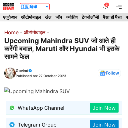
Skip
3
Me
to
एजुकेशन
ऑटोमोबाइल
खेल
जॉब
ज्योतिष
टेक्नोलॉजी
पैसा ही पैसा
फ
content
Home
-
ऑटोमोबाइल
-
Upcoming Mahindra SUV जो आते ही
करेंगी बवाल, Maruti और Hyundai भी इसके
सामने फेल
Govind
Follow
Published on:
27 October 2023
WhatsApp Channel
Join Now
Telegram Group
Join Now