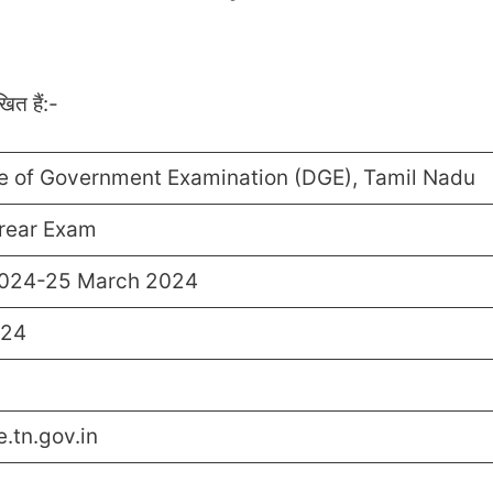
ित हैं:-
te of Government Examination (DGE), Tamil Nadu
rrear Exam
2024-25 March 2024
024
e.tn.gov.in