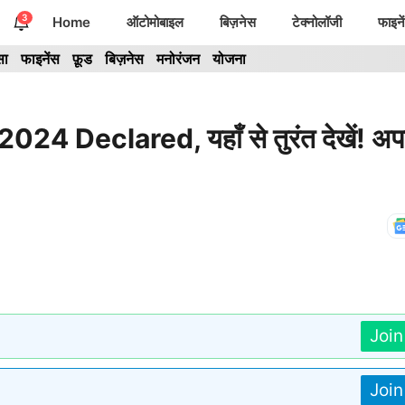
3
Home
ऑटोमोबाइल
बिज़नेस
टेक्नोलॉजी
फाइने
सा
फाइनेंस
फ़ूड
बिज़नेस
मनोरंजन
योजना
 Declared, यहाँ से तुरंत देखें! अप
Joi
Joi