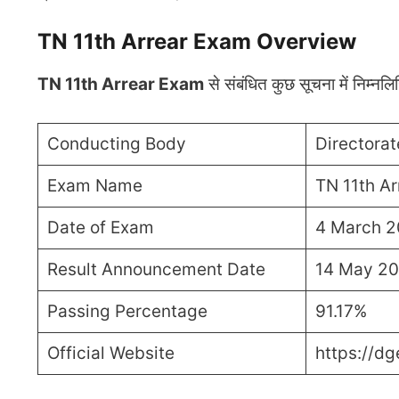
TN 11th Arrear Exam Overview
TN 11th Arrear Exam
से संबंधित कुछ सूचना में निम्नलिख
Conducting Body
Directora
Exam Name
TN 11th A
Date of Exam
4 March 
Result Announcement Date
14 May 2
Passing Percentage
91.17%
Official Website
https://dg