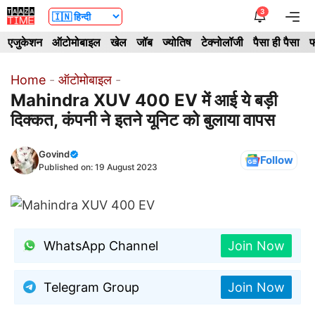
Skip
3
Me
to
एजुकेशन
ऑटोमोबाइल
खेल
जॉब
ज्योतिष
टेक्नोलॉजी
पैसा ही पैसा
फ
content
Home
-
ऑटोमोबाइल
-
Mahindra XUV 400 EV में आई ये बड़ी
दिक्कत, कंपनी ने इतने यूनिट को बुलाया वापस
Govind
Follow
Published on:
19 August 2023
WhatsApp Channel
Join Now
Telegram Group
Join Now