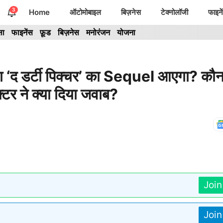
3
Home
ऑटोमोबाइल
बिज़नेस
टेक्नोलॉजी
फाइने
सा
फाइनेंस
फ़ूड
बिज़नेस
मनोरंजन
योजना
‘द डर्टी पिक्चर’ का Sequel आएगा? कौ
्टर ने क्या दिया जवाब?
Joi
Joi