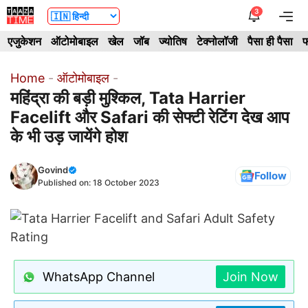
Skip
3
Me
to
एजुकेशन
ऑटोमोबाइल
खेल
जॉब
ज्योतिष
टेक्नोलॉजी
पैसा ही पैसा
फ
content
Home
-
ऑटोमोबाइल
-
महिंद्रा की बड़ी मुश्किल, Tata Harrier
Facelift और Safari की सेफ्टी रेटिंग देख आप
के भी उड़ जायेंगे होश
Govind
Follow
Published on:
18 October 2023
WhatsApp Channel
Join Now