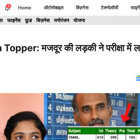
3
Home
ऑटोमोबाइल
बिज़नेस
टेक्नोलॉजी
फाइने
सा
फाइनेंस
फ़ूड
बिज़नेस
मनोरंजन
योजना
er: मजदूर की लड़की ने परीक्षा में ल