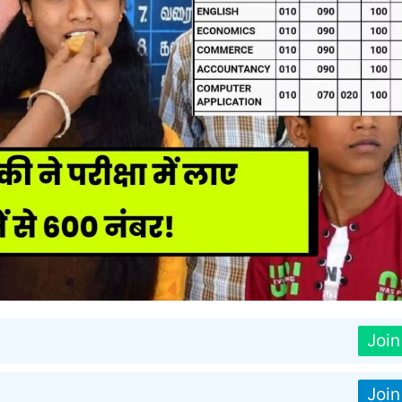
Joi
Joi