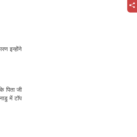
ण इन्होंने
नके पिता जी
डु में टॉप