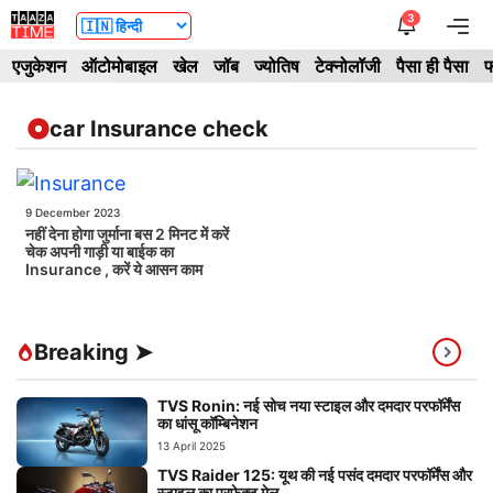
Skip
3
Me
to
एजुकेशन
ऑटोमोबाइल
खेल
जॉब
ज्योतिष
टेक्नोलॉजी
पैसा ही पैसा
फ
content
car Insurance check
9 December 2023
नहीं देना होगा जुर्माना बस 2 मिनट में करें
चेक अपनी गाड़ी या बाईक का
Insurance , करें ये आसन काम
Breaking ➤
TVS Ronin: नई सोच नया स्टाइल और दमदार परफॉर्मेंस
का धांसू कॉम्बिनेशन
13 April 2025
TVS Raider 125: यूथ की नई पसंद दमदार परफॉर्मेंस और
स्टाइल का परफेक्ट मेल