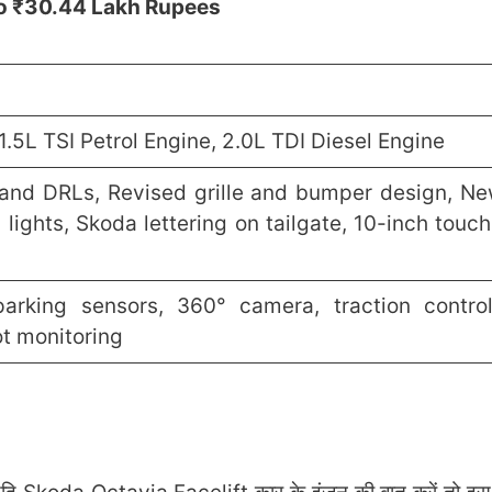
o ₹30.44 Lakh Rupees
 1.5L TSI Petrol Engine, 2.0L TDI Diesel Engine
nd DRLs, Revised grille and bumper design, Ne
 lights, Skoda lettering on tailgate, 10-inch touc
arking sensors, 360° camera, traction contro
ot monitoring