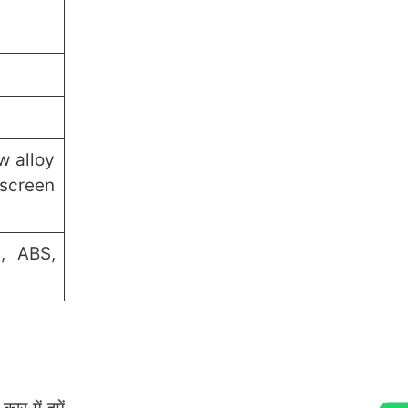
w alloy
hscreen
l, ABS,