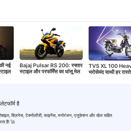
की नई
Bajaj Pulsar RS 200: रफ्तार
TVS XL 100 Heav
स्टाइल
स्टाइल और परफॉर्मेंस का धांसू मेल
भरोसेमंद साथी हर रास्त
टोमोबाइल, बिज़नेस, टेक्नोलॉजी, फाइनेंस, मनोरंजन, एजुकेशन और खेल सहित
ता हैं! 🚀