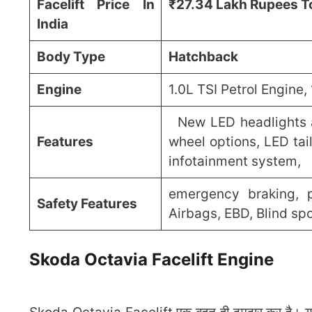
Facelift Price In
₹27.34 Lakh Rupees T
India
Body Type
Hatchback
Engine
1.0L TSI Petrol Engine,
New LED headlights a
Features
wheel options, LED tail
infotainment system,
emergency braking, p
Safety Features
Airbags, EBD, Blind sp
Skoda Octavia Facelift Engine