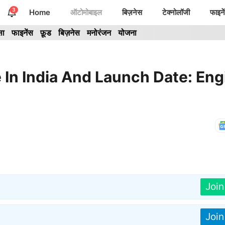
3
Home
ऑटोमोबाइल
बिज़नेस
टेक्नोलॉजी
फाइने
सा
फाइनेंस
फ़ूड
बिज़नेस
मनोरंजन
योजना
e In India And Launch Date: Eng
Joi
Joi