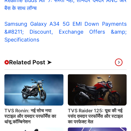
Realme Buds Air 7: सस्ता नहीं, शानदार दमदार ANC और
बैस के साथ लॉन्च
Samsung Galaxy A34 5G EMI Down Payments
&#8211; Discount, Exchange Offers &amp;
Specifications
Related Post ➤
TVS Ronin: नई सोच नया
TVS Raider 125: यूथ की नई
स्टाइल और दमदार परफॉर्मेंस का
पसंद दमदार परफॉर्मेंस और स्टाइल
धांसू कॉम्बिनेशन
का परफेक्ट मेल