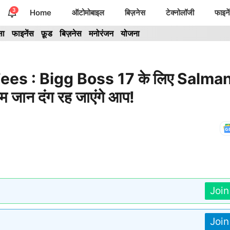
3
Home
ऑटोमोबाइल
बिज़नेस
टेक्नोलॉजी
फाइने
सा
फाइनेंस
फ़ूड
बिज़नेस
मनोरंजन
योजना
es : Bigg Boss 17 के लिए Salma
कम जान दंग रह जाएंगे आप!
Joi
Joi