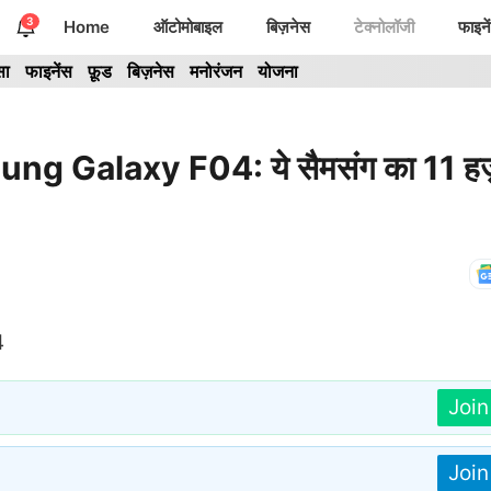
3
Home
ऑटोमोबाइल
बिज़नेस
टेक्नोलॉजी
फाइने
सा
फाइनेंस
फ़ूड
बिज़नेस
मनोरंजन
योजना
g Galaxy F04: ये सैमसंग का 11 हज़
Joi
Joi