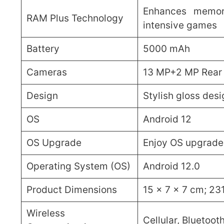
Enhances memory
RAM Plus Technology
intensive games
Battery
5000 mAh
Cameras
13 MP+2 MP Rear
Design
Stylish gloss desi
OS
Android 12
OS Upgrade
Enjoy OS upgrade
Operating System (OS)
Android 12.0
Product Dimensions
15 x 7 x 7 cm; 23
Wireless
Cellular, Bluetooth