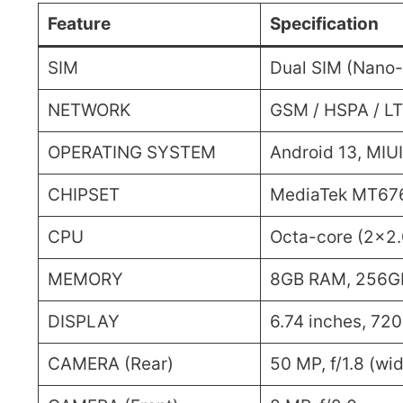
Feature
Specification
SIM
Dual SIM (Nano-
NETWORK
GSM / HSPA / L
OPERATING SYSTEM
Android 13, MIUI
CHIPSET
MediaTek MT676
CPU
Octa-core (2×2
MEMORY
8GB RAM, 256GB
DISPLAY
6.74 inches, 720
CAMERA (Rear)
50 MP, f/1.8 (wi