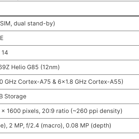
SIM, dual stand-by)
TE
 14
9Z Helio G85 (12nm)
.0 GHz Cortex-A75 & 6×1.8 GHz Cortex-A55)
 Storage
 x 1600 pixels, 20:9 ratio (~260 ppi density)
de), 2 MP, f/2.4 (macro), 0.08 MP (depth)