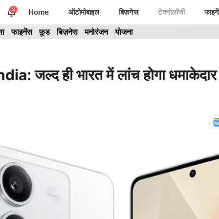
3
Home
ऑटोमोबाइल
बिज़नेस
टेक्नोलॉजी
फाइने
सा
फाइनेंस
फ़ूड
बिज़नेस
मनोरंजन
योजना
जल्द ही भारत में लांच होगा धमाकेदार 