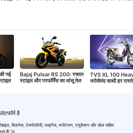
की नई
Bajaj Pulsar RS 200: रफ्तार
TVS XL 100 Heav
स्टाइल
स्टाइल और परफॉर्मेंस का धांसू मेल
भरोसेमंद साथी हर रास्त
टोमोबाइल, बिज़नेस, टेक्नोलॉजी, फाइनेंस, मनोरंजन, एजुकेशन और खेल सहित
ता हैं! 🚀