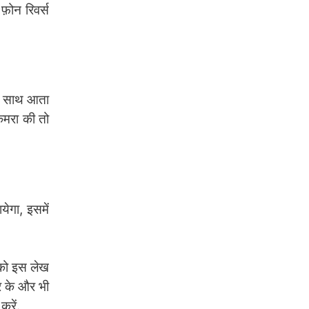
फ़ोन रिवर्स
े साथ आता
कैमरा की तो
ेगा, इसमें
को इस लेख
र के और भी
रें.