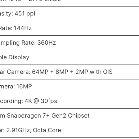
sity: 451 ppi
Rate: 144Hz
mpling Rate: 360Hz
le Display
ear Camera: 64MP + 8MP + 2MP with OIS
amera: 16MP
cording: 4K @ 30fps
m Snapdragon 7+ Gen2 Chipset
r: 2.91GHz, Octa Core