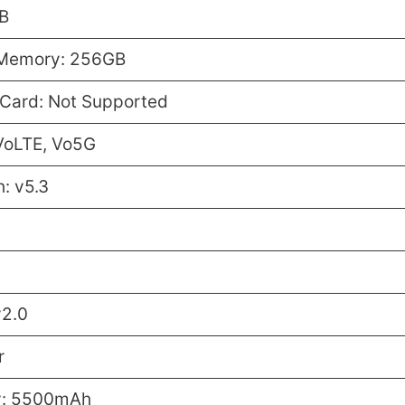
B
 Memory: 256GB
Card: Not Supported
VoLTE, Vo5G
: v5.3
v2.0
r
y: 5500mAh