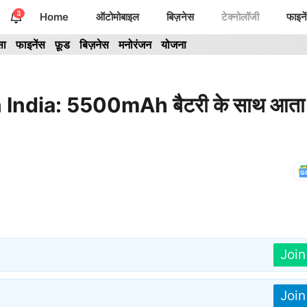
3
Home
ऑटोमोबाइल
बिज़नेस
टेक्नोलॉजी
फाइने
सा
फाइनेंस
फ़ूड
बिज़नेस
मनोरंजन
योजना
India: 5500mAh बैटरी के साथ आता 
Joi
Joi