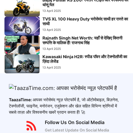
धांसू मेल
13 April 2025
TVS XL 100 Heavy Duty भरोसेमंद साथी हर रास्ते का
साथी
13 April 2025
Rajnath Singh Net Worth: यहाँ से देखिए कितनी
सम्पत्ति के मालिक हैं! राजनाथ सिंह
13 April 2025
Kawasaki Ninja H2R: स्पीड पॉवर और टेक्नोलॉजी का
ज़िंदा लेजेंड
13 April 2025
TaazaTime:
आपका भरोसेमंद न्यूज़ प्लेटफॉर्म है, जो ऑटोमोबाइल, बिज़नेस,
टेक्नोलॉजी, फाइनेंस, मनोरंजन, एजुकेशन और खेल सहित विभिन्न श्रेणियों में
सबसे ताज़ा और विश्वसनीय खबरें प्रदान करता हैं! 🚀
Follow Us On Social Media
Get Latest Update On Social Media