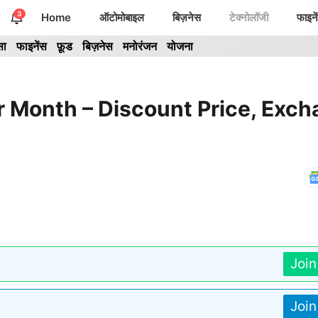
3
Home
ऑटोमोबाइल
बिज़नेस
टेक्नोलॉजी
फाइने
सा
फाइनेंस
फ़ूड
बिज़नेस
मनोरंजन
योजना
 Month – Discount Price, Exc
Joi
Joi