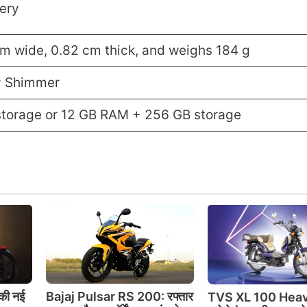
tery
cm wide, 0.82 cm thick, and weighs 184 g
y Shimmer
torage or 12 GB RAM + 256 GB storage
की नई
Bajaj Pulsar RS 200: रफ्तार
TVS XL 100 Heav