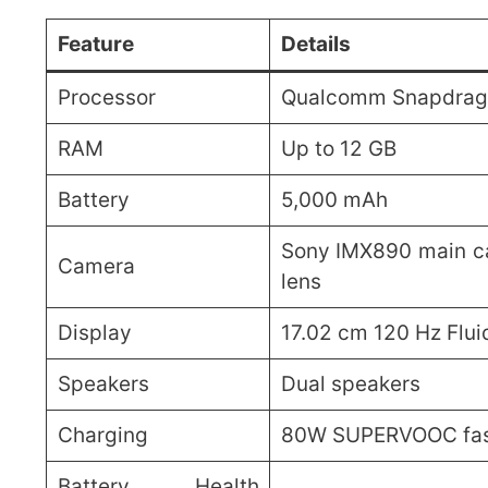
Feature
Details
Processor
Qualcomm Snapdrag
RAM
Up to 12 GB
Battery
5,000 mAh
Sony IMX890 main c
Camera
lens
Display
17.02 cm 120 Hz Fl
Speakers
Dual speakers
Charging
80W SUPERVOOC fas
Battery Health