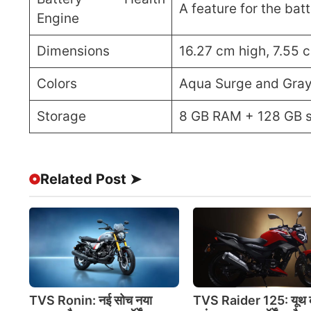
A feature for the bat
Engine
Dimensions
16.27 cm high, 7.55 
Colors
Aqua Surge and Gra
Storage
8 GB RAM + 128 GB s
Related Post ➤
TVS Ronin: नई सोच नया
TVS Raider 125: यूथ 