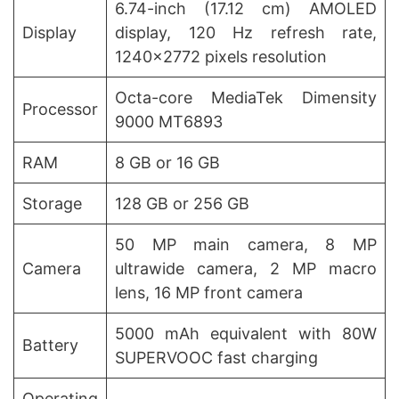
6.74-inch (17.12 cm) AMOLED
Display
display, 120 Hz refresh rate,
1240×2772 pixels resolution
Octa-core MediaTek Dimensity
Processor
9000 MT6893
RAM
8 GB or 16 GB
Storage
128 GB or 256 GB
50 MP main camera, 8 MP
Camera
ultrawide camera, 2 MP macro
lens, 16 MP front camera
5000 mAh equivalent with 80W
Battery
SUPERVOOC fast charging
Operating