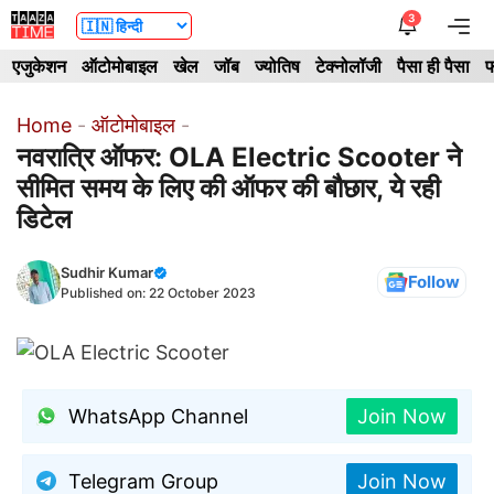
Skip
3
Me
to
एजुकेशन
ऑटोमोबाइल
खेल
जॉब
ज्योतिष
टेक्नोलॉजी
पैसा ही पैसा
फ
content
Home
-
ऑटोमोबाइल
-
नवरात्रि ऑफर: OLA Electric Scooter ने
सीमित समय के लिए की ऑफर की बौछार, ये रही
डिटेल
Sudhir Kumar
Follow
Published on:
22 October 2023
WhatsApp Channel
Join Now
Telegram Group
Join Now