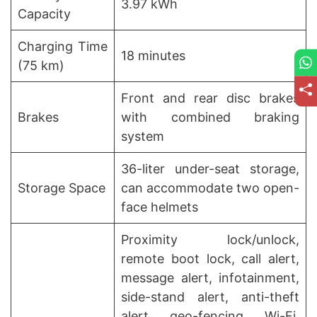
3.97 kWh
Capacity
Charging Time
18 minutes
(75 km)
Front and rear disc brakes
Brakes
with combined braking
system
36-liter under-seat storage,
Storage Space
can accommodate two open-
face helmets
Proximity lock/unlock,
remote boot lock, call alert,
message alert, infotainment,
side-stand alert, anti-theft
alert, geo-fencing, Wi-Fi,