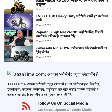
Bajaj Pulsar RS 200: रफ्तार स्टाइल और परफॉर्मेंस का
धांसू मेल
13 April 2025
TVS XL 100 Heavy Duty भरोसेमंद साथी हर रास्ते का
साथी
13 April 2025
Rajnath Singh Net Worth: यहाँ से देखिए कितनी
सम्पत्ति के मालिक हैं! राजनाथ सिंह
13 April 2025
Kawasaki Ninja H2R: स्पीड पॉवर और टेक्नोलॉजी का
ज़िंदा लेजेंड
13 April 2025
TaazaTime:
आपका भरोसेमंद न्यूज़ प्लेटफॉर्म है, जो ऑटोमोबाइल, बिज़नेस,
टेक्नोलॉजी, फाइनेंस, मनोरंजन, एजुकेशन और खेल सहित विभिन्न श्रेणियों में
सबसे ताज़ा और विश्वसनीय खबरें प्रदान करता हैं! 🚀
Follow Us On Social Media
Get Latest Update On Social Media