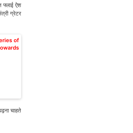
त फ्लाई ऐश
त्री ग्रेटर
eries of
towards
ढ़ना चाहते